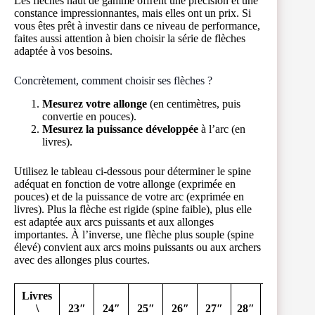
Les flèches haut de gamme offrent une précision et une
constance impressionnantes, mais elles ont un prix. Si
vous êtes prêt à investir dans ce niveau de performance,
faites aussi attention à bien choisir la série de flèches
adaptée à vos besoins.
Concrètement, comment choisir ses flèches ?
Mesurez votre allonge
(en centimètres, puis
convertie en pouces).
Mesurez la puissance développée
à l’arc (en
livres).
Utilisez le tableau ci-dessous pour déterminer le spine
adéquat en fonction de votre allonge (exprimée en
pouces) et de la puissance de votre arc (exprimée en
livres). Plus la flèche est rigide (spine faible), plus elle
est adaptée aux arcs puissants et aux allonges
importantes. À l’inverse, une flèche plus souple (spine
élevé) convient aux arcs moins puissants ou aux archers
avec des allonges plus courtes.
Livres
\
23″
24″
25″
26″
27″
28″
29″
30″