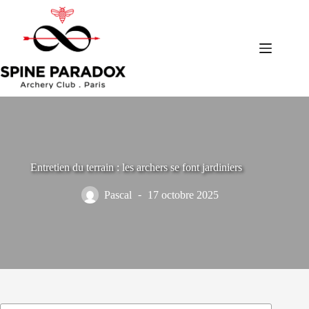
Passer
au
contenu
Entretien du terrain : les archers se font jardiniers
Pascal
17 octobre 2025