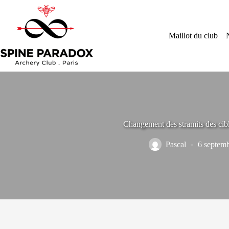
Passer
au
contenu
Maillot du club
Changement des stramits des cib
Pascal
6 septem